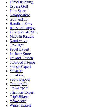
Direct Running
Espace Golf
Foot-Store
Galoppostore
Golf and co
Handball-Store
House of Rugby
La sellerie de Maé
Made in Paradis
Nauti-wave
On-Fight
Padel-Expert
Pecheur-Store
Pet and Garden
Slowood Interior
Smash-Expert
Sneak'In
Sneakids
Sport is good
Training-Fit
Trek-Expert
Triathlon-Expert
TripNBikers
Vélo-Store
Winter-Expert