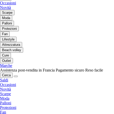
Occasioni
Novità
Scarpe
Moda
Palloni
Protezioni
Fan
Lifestyle
Attrezzatura
Beach volley
Cure
Outlet
Marche
Assistenza post-vendita in Francia
Pagamento sicuro
Reso facile
Cerca
Saldi
Occasioni
Novità
Scarpe
Moda
Palloni
Protezioni
Fan