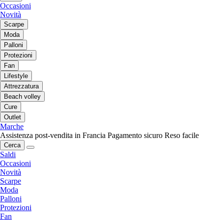
Occasioni
Novità
Scarpe
Moda
Palloni
Protezioni
Fan
Lifestyle
Attrezzatura
Beach volley
Cure
Outlet
Marche
Assistenza post-vendita in Francia
Pagamento sicuro
Reso facile
Cerca
Saldi
Occasioni
Novità
Scarpe
Moda
Palloni
Protezioni
Fan