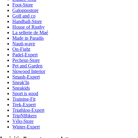
Foot-Store
Galoppostore
Golf and co
Handball-Store
House of Rugby
La sellerie de Maé
Made in Paradis
Nauti-wave
On-Fight
Padel-Expert
Pecheur-Store
Pet and Garden
Slowood Interior
Smash-Expert
Sneak'In
Sneakids
Sport is good
Training-Fit
Trek-Expert
Triathlon-Expert
TripNBikers
Vélo-Store
Winter-Expert