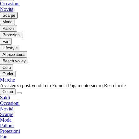
Occasioni
Novità
Scarpe
Moda
Palloni
Protezioni
Fan
Lifestyle
Attrezzatura
Beach volley
Cure
Outlet
Marche
Assistenza post-vendita in Francia
Pagamento sicuro
Reso facile
Cerca
Saldi
Occasioni
Novità
Scarpe
Moda
Palloni
Protezioni
Fan