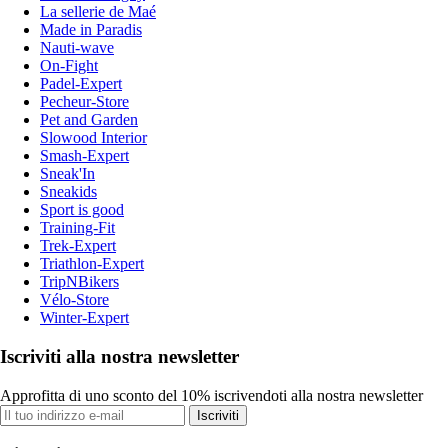
La sellerie de Maé
Made in Paradis
Nauti-wave
On-Fight
Padel-Expert
Pecheur-Store
Pet and Garden
Slowood Interior
Smash-Expert
Sneak'In
Sneakids
Sport is good
Training-Fit
Trek-Expert
Triathlon-Expert
TripNBikers
Vélo-Store
Winter-Expert
Iscriviti alla nostra newsletter
Approfitta di uno sconto del 10% iscrivendoti alla nostra newsletter
Iscriviti