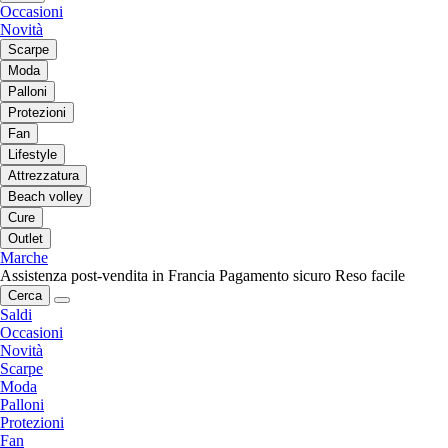
Occasioni
Novità
Scarpe
Moda
Palloni
Protezioni
Fan
Lifestyle
Attrezzatura
Beach volley
Cure
Outlet
Marche
Assistenza post-vendita in Francia
Pagamento sicuro
Reso facile
Cerca
Saldi
Occasioni
Novità
Scarpe
Moda
Palloni
Protezioni
Fan