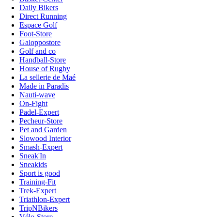
Daily Bikers
Direct Running
Espace Golf
Foot-Store
Galoppostore
Golf and co
Handball-Store
House of Rugby
La sellerie de Maé
Made in Paradis
Nauti-wave
On-Fight
Padel-Expert
Pecheur-Store
Pet and Garden
Slowood Interior
Smash-Expert
Sneak'In
Sneakids
Sport is good
Training-Fit
Trek-Expert
Triathlon-Expert
TripNBikers
Vélo-Store