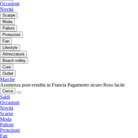
Occasioni
Novità
Scarpe
Moda
Palloni
Protezioni
Fan
Lifestyle
Attrezzatura
Beach volley
Cure
Outlet
Marche
Assistenza post-vendita in Francia
Pagamento sicuro
Reso facile
Cerca
Saldi
Occasioni
Novità
Scarpe
Moda
Palloni
Protezioni
Fan