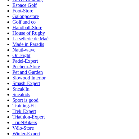
Espace Golf
Foot-Store
Galoppostore
Golf and co
Handball-Store
House of Rugby
La sellerie de Maé
Made in Paradis
Nauti-wave
On-Fight
Padel-Expert
Pecheur-Store
Pet and Garden
Slowood Interior
Smash-Expert
Sneak'In
Sneakids
Sport is good
Training-Fit
Trek-Expert
Triathlon-Expert
TripNBikers
Vélo-Store
Winter-Expert