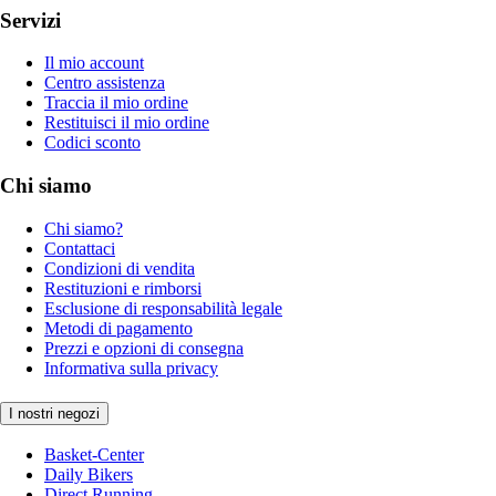
Servizi
Il mio account
Centro assistenza
Traccia il mio ordine
Restituisci il mio ordine
Codici sconto
Chi siamo
Chi siamo?
Contattaci
Condizioni di vendita
Restituzioni e rimborsi
Esclusione di responsabilità legale
Metodi di pagamento
Prezzi e opzioni di consegna
Informativa sulla privacy
I nostri negozi
Basket-Center
Daily Bikers
Direct Running