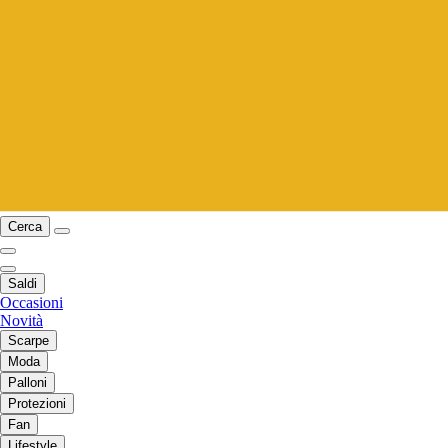
Cerca
Saldi
Occasioni
Novità
Scarpe
Moda
Palloni
Protezioni
Fan
Lifestyle