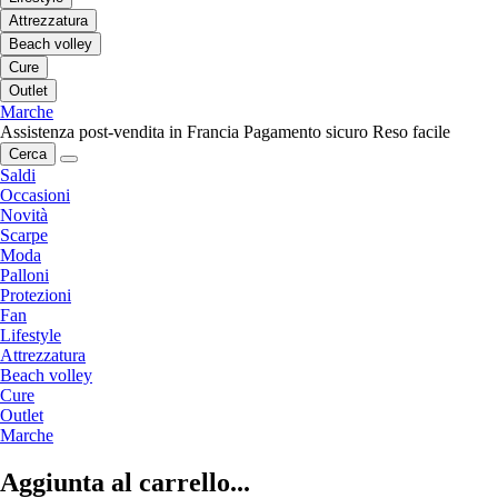
Attrezzatura
Beach volley
Cure
Outlet
Marche
Assistenza post-vendita in Francia
Pagamento sicuro
Reso facile
Cerca
Saldi
Occasioni
Novità
Scarpe
Moda
Palloni
Protezioni
Fan
Lifestyle
Attrezzatura
Beach volley
Cure
Outlet
Marche
Aggiunta al carrello...