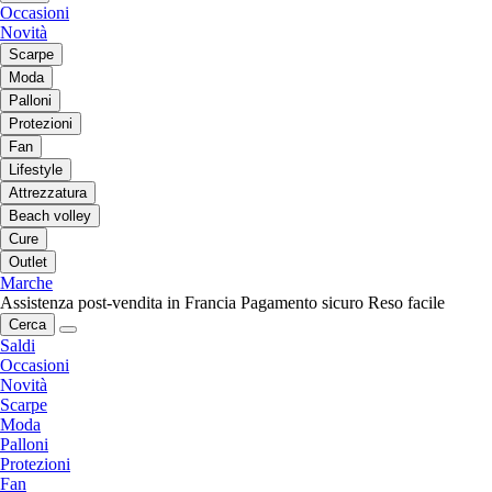
Occasioni
Novità
Scarpe
Moda
Palloni
Protezioni
Fan
Lifestyle
Attrezzatura
Beach volley
Cure
Outlet
Marche
Assistenza post-vendita in Francia
Pagamento sicuro
Reso facile
Cerca
Saldi
Occasioni
Novità
Scarpe
Moda
Palloni
Protezioni
Fan