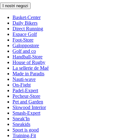
I nostri negozi
Basket-Center
Daily Bikers
Direct Running
Espace Golf
Foot-Store
Galoppostore
Golf and co
Handball-Store
House of Rugby
La sellerie de Maé
Made in Paradis
Nauti-wave
On-Fight
Padel-Expert
Pecheur-Store
Pet and Garden
Slowood Interior
Smash-Expert
Sneak'In
Sneakids
Sport is good
Training-Fit