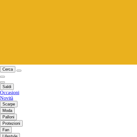
Cerca
Saldi
Occasioni
Novità
Scarpe
Moda
Palloni
Protezioni
Fan
Lifestyle