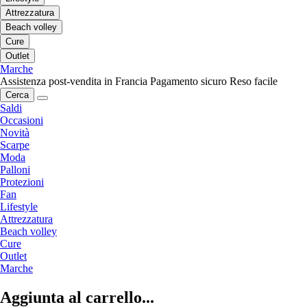
Attrezzatura
Beach volley
Cure
Outlet
Marche
Assistenza post-vendita in Francia
Pagamento sicuro
Reso facile
Cerca
Saldi
Occasioni
Novità
Scarpe
Moda
Palloni
Protezioni
Fan
Lifestyle
Attrezzatura
Beach volley
Cure
Outlet
Marche
Aggiunta al carrello...