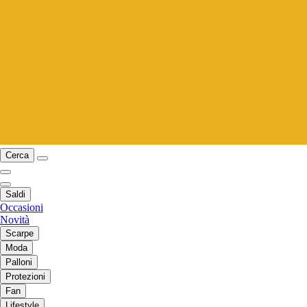
Cerca
Saldi
Occasioni
Novità
Scarpe
Moda
Palloni
Protezioni
Fan
Lifestyle