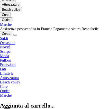
Attrezzatura
Beach volley
Cure
Outlet
Marche
Assistenza post-vendita in Francia
Pagamento sicuro
Reso facile
Cerca
Saldi
Occasioni
Novità
Scarpe
Moda
Palloni
Protezioni
Fan
Lifestyle
Attrezzatura
Beach volley
Cure
Outlet
Marche
Aggiunta al carrello...