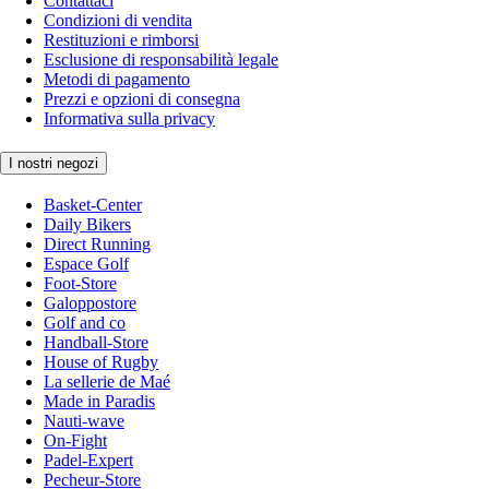
Contattaci
Condizioni di vendita
Restituzioni e rimborsi
Esclusione di responsabilità legale
Metodi di pagamento
Prezzi e opzioni di consegna
Informativa sulla privacy
I nostri negozi
Basket-Center
Daily Bikers
Direct Running
Espace Golf
Foot-Store
Galoppostore
Golf and co
Handball-Store
House of Rugby
La sellerie de Maé
Made in Paradis
Nauti-wave
On-Fight
Padel-Expert
Pecheur-Store