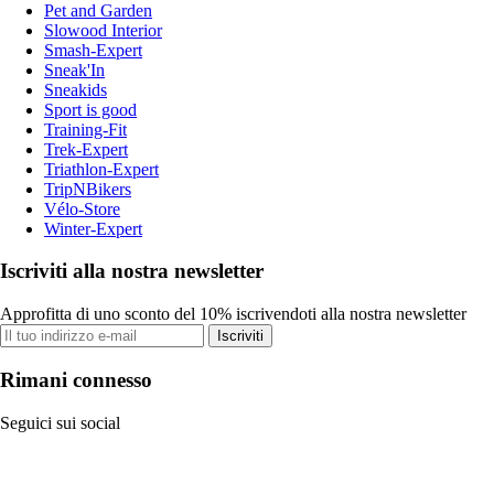
Pet and Garden
Slowood Interior
Smash-Expert
Sneak'In
Sneakids
Sport is good
Training-Fit
Trek-Expert
Triathlon-Expert
TripNBikers
Vélo-Store
Winter-Expert
Iscriviti alla nostra newsletter
Approfitta di uno sconto del 10% iscrivendoti alla nostra newsletter
Iscriviti
Rimani connesso
Seguici sui social