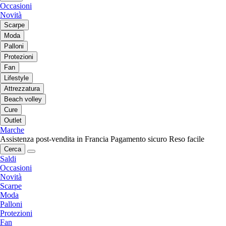
Occasioni
Novità
Scarpe
Moda
Palloni
Protezioni
Fan
Lifestyle
Attrezzatura
Beach volley
Cure
Outlet
Marche
Assistenza post-vendita in Francia
Pagamento sicuro
Reso facile
Cerca
Saldi
Occasioni
Novità
Scarpe
Moda
Palloni
Protezioni
Fan