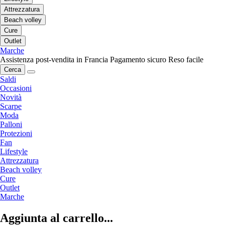
Attrezzatura
Beach volley
Cure
Outlet
Marche
Assistenza post-vendita in Francia
Pagamento sicuro
Reso facile
Cerca
Saldi
Occasioni
Novità
Scarpe
Moda
Palloni
Protezioni
Fan
Lifestyle
Attrezzatura
Beach volley
Cure
Outlet
Marche
Aggiunta al carrello...