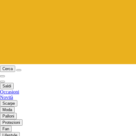
Cerca
Saldi
Occasioni
Novità
Scarpe
Moda
Palloni
Protezioni
Fan
Lifestyle