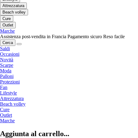
Attrezzatura
Beach volley
Cure
Outlet
Marche
Assistenza post-vendita in Francia
Pagamento sicuro
Reso facile
Cerca
Saldi
Occasioni
Novità
Scarpe
Moda
Palloni
Protezioni
Fan
Lifestyle
Attrezzatura
Beach volley
Cure
Outlet
Marche
Aggiunta al carrello...