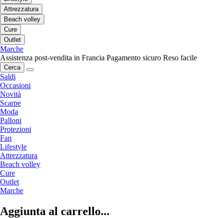
Attrezzatura
Beach volley
Cure
Outlet
Marche
Assistenza post-vendita in Francia
Pagamento sicuro
Reso facile
Cerca
Saldi
Occasioni
Novità
Scarpe
Moda
Palloni
Protezioni
Fan
Lifestyle
Attrezzatura
Beach volley
Cure
Outlet
Marche
Aggiunta al carrello...