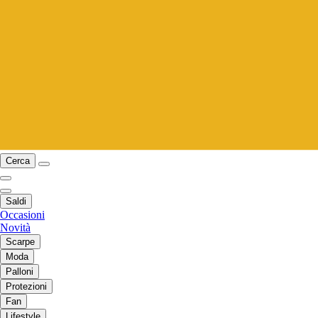
Cerca
Saldi
Occasioni
Novità
Scarpe
Moda
Palloni
Protezioni
Fan
Lifestyle