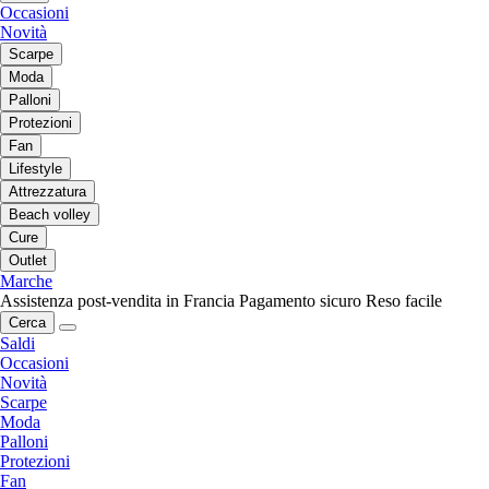
Occasioni
Novità
Scarpe
Moda
Palloni
Protezioni
Fan
Lifestyle
Attrezzatura
Beach volley
Cure
Outlet
Marche
Assistenza post-vendita in Francia
Pagamento sicuro
Reso facile
Cerca
Saldi
Occasioni
Novità
Scarpe
Moda
Palloni
Protezioni
Fan