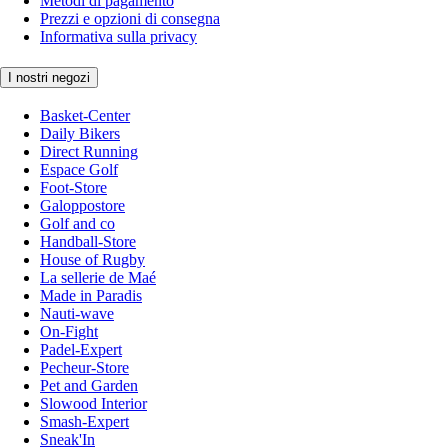
Metodi di pagamento
Prezzi e opzioni di consegna
Informativa sulla privacy
I nostri negozi
Basket-Center
Daily Bikers
Direct Running
Espace Golf
Foot-Store
Galoppostore
Golf and co
Handball-Store
House of Rugby
La sellerie de Maé
Made in Paradis
Nauti-wave
On-Fight
Padel-Expert
Pecheur-Store
Pet and Garden
Slowood Interior
Smash-Expert
Sneak'In