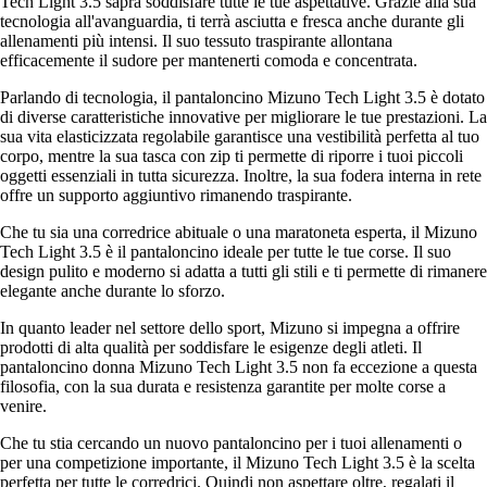
Tech Light 3.5 saprà soddisfare tutte le tue aspettative. Grazie alla sua
tecnologia all'avanguardia, ti terrà asciutta e fresca anche durante gli
allenamenti più intensi. Il suo tessuto traspirante allontana
efficacemente il sudore per mantenerti comoda e concentrata.
Parlando di tecnologia, il pantaloncino Mizuno Tech Light 3.5 è dotato
di diverse caratteristiche innovative per migliorare le tue prestazioni. La
sua vita elasticizzata regolabile garantisce una vestibilità perfetta al tuo
corpo, mentre la sua tasca con zip ti permette di riporre i tuoi piccoli
oggetti essenziali in tutta sicurezza. Inoltre, la sua fodera interna in rete
offre un supporto aggiuntivo rimanendo traspirante.
Che tu sia una corredrice abituale o una maratoneta esperta, il Mizuno
Tech Light 3.5 è il pantaloncino ideale per tutte le tue corse. Il suo
design pulito e moderno si adatta a tutti gli stili e ti permette di rimanere
elegante anche durante lo sforzo.
In quanto leader nel settore dello sport, Mizuno si impegna a offrire
prodotti di alta qualità per soddisfare le esigenze degli atleti. Il
pantaloncino donna Mizuno Tech Light 3.5 non fa eccezione a questa
filosofia, con la sua durata e resistenza garantite per molte corse a
venire.
Che tu stia cercando un nuovo pantaloncino per i tuoi allenamenti o
per una competizione importante, il Mizuno Tech Light 3.5 è la scelta
perfetta per tutte le corredrici. Quindi non aspettare oltre, regalati il