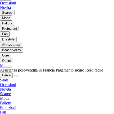
Occasioni
Novità
Scarpe
Moda
Palloni
Protezioni
Fan
Lifestyle
Attrezzatura
Beach volley
Cure
Outlet
Marche
Assistenza post-vendita in Francia
Pagamento sicuro
Reso facile
Cerca
Saldi
Occasioni
Novità
Scarpe
Moda
Palloni
Protezioni
Fan