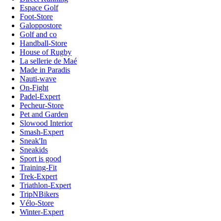
Espace Golf
Foot-Store
Galoppostore
Golf and co
Handball-Store
House of Rugby
La sellerie de Maé
Made in Paradis
Nauti-wave
On-Fight
Padel-Expert
Pecheur-Store
Pet and Garden
Slowood Interior
Smash-Expert
Sneak'In
Sneakids
Sport is good
Training-Fit
Trek-Expert
Triathlon-Expert
TripNBikers
Vélo-Store
Winter-Expert