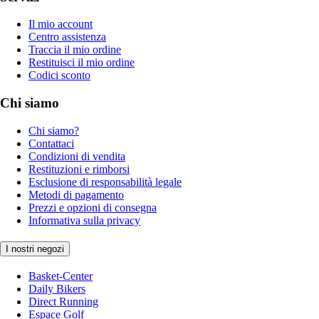
Il mio account
Centro assistenza
Traccia il mio ordine
Restituisci il mio ordine
Codici sconto
Chi siamo
Chi siamo?
Contattaci
Condizioni di vendita
Restituzioni e rimborsi
Esclusione di responsabilità legale
Metodi di pagamento
Prezzi e opzioni di consegna
Informativa sulla privacy
I nostri negozi
Basket-Center
Daily Bikers
Direct Running
Espace Golf