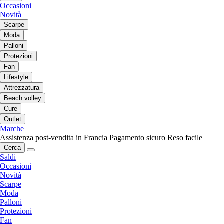
Occasioni
Novità
Scarpe
Moda
Palloni
Protezioni
Fan
Lifestyle
Attrezzatura
Beach volley
Cure
Outlet
Marche
Assistenza post-vendita in Francia
Pagamento sicuro
Reso facile
Cerca
Saldi
Occasioni
Novità
Scarpe
Moda
Palloni
Protezioni
Fan