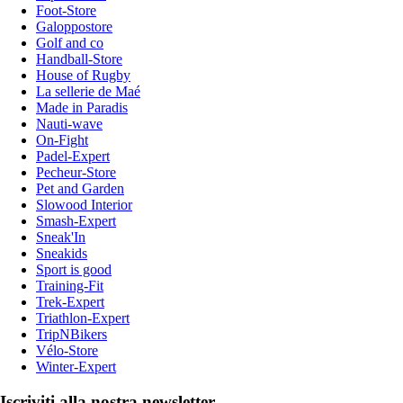
Foot-Store
Galoppostore
Golf and co
Handball-Store
House of Rugby
La sellerie de Maé
Made in Paradis
Nauti-wave
On-Fight
Padel-Expert
Pecheur-Store
Pet and Garden
Slowood Interior
Smash-Expert
Sneak'In
Sneakids
Sport is good
Training-Fit
Trek-Expert
Triathlon-Expert
TripNBikers
Vélo-Store
Winter-Expert
Iscriviti alla nostra newsletter