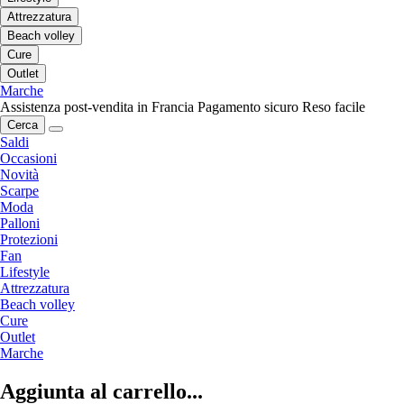
Attrezzatura
Beach volley
Cure
Outlet
Marche
Assistenza post-vendita in Francia
Pagamento sicuro
Reso facile
Cerca
Saldi
Occasioni
Novità
Scarpe
Moda
Palloni
Protezioni
Fan
Lifestyle
Attrezzatura
Beach volley
Cure
Outlet
Marche
Aggiunta al carrello...