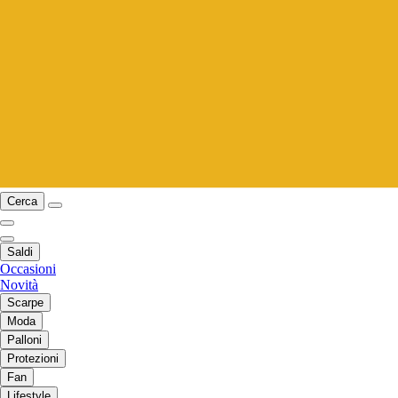
Cerca
Saldi
Occasioni
Novità
Scarpe
Moda
Palloni
Protezioni
Fan
Lifestyle