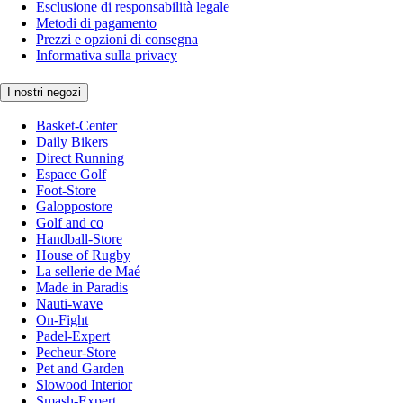
Esclusione di responsabilità legale
Metodi di pagamento
Prezzi e opzioni di consegna
Informativa sulla privacy
I nostri negozi
Basket-Center
Daily Bikers
Direct Running
Espace Golf
Foot-Store
Galoppostore
Golf and co
Handball-Store
House of Rugby
La sellerie de Maé
Made in Paradis
Nauti-wave
On-Fight
Padel-Expert
Pecheur-Store
Pet and Garden
Slowood Interior
Smash-Expert