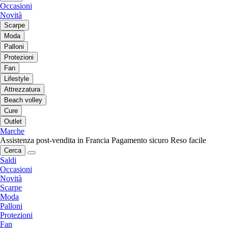
Occasioni
Novità
Scarpe
Moda
Palloni
Protezioni
Fan
Lifestyle
Attrezzatura
Beach volley
Cure
Outlet
Marche
Assistenza post-vendita in Francia
Pagamento sicuro
Reso facile
Cerca
Saldi
Occasioni
Novità
Scarpe
Moda
Palloni
Protezioni
Fan