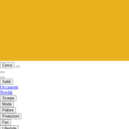
Cerca
Saldi
Occasioni
Novità
Scarpe
Moda
Palloni
Protezioni
Fan
Lifestyle