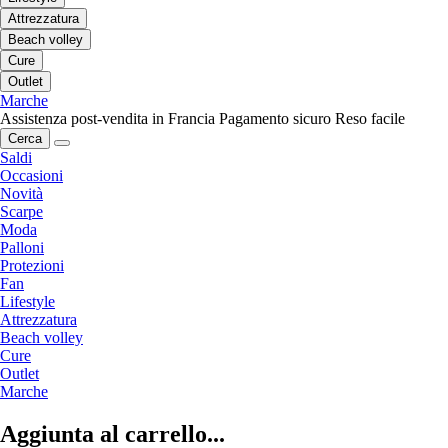
Attrezzatura
Beach volley
Cure
Outlet
Marche
Assistenza post-vendita in Francia
Pagamento sicuro
Reso facile
Cerca
Saldi
Occasioni
Novità
Scarpe
Moda
Palloni
Protezioni
Fan
Lifestyle
Attrezzatura
Beach volley
Cure
Outlet
Marche
Aggiunta al carrello...