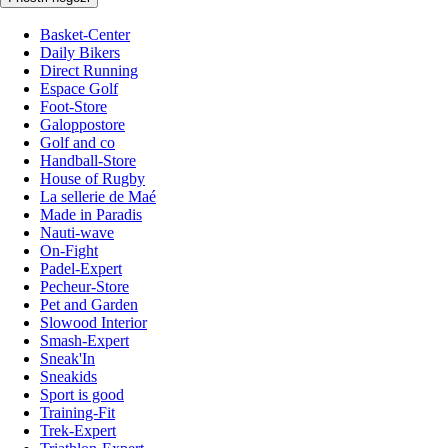
Basket-Center
Daily Bikers
Direct Running
Espace Golf
Foot-Store
Galoppostore
Golf and co
Handball-Store
House of Rugby
La sellerie de Maé
Made in Paradis
Nauti-wave
On-Fight
Padel-Expert
Pecheur-Store
Pet and Garden
Slowood Interior
Smash-Expert
Sneak'In
Sneakids
Sport is good
Training-Fit
Trek-Expert