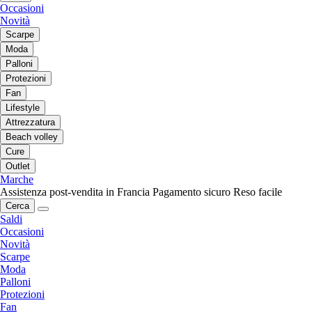
Occasioni
Novità
Scarpe
Moda
Palloni
Protezioni
Fan
Lifestyle
Attrezzatura
Beach volley
Cure
Outlet
Marche
Assistenza post-vendita in Francia
Pagamento sicuro
Reso facile
Cerca
Saldi
Occasioni
Novità
Scarpe
Moda
Palloni
Protezioni
Fan