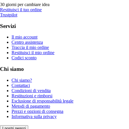
30 giorni per cambiare idea
Restituisci il tuo ordine
Trustpilot
Servizi
Il mio account
Centro assistenza
Traccia il mio ordine
Restituisci il mio ordine
Codici sconto
Chi siamo
Chi siamo?
Contattaci
Condizioni di vendita
Restituzioni e rimborsi
Esclusione di responsabilità legale
Metodi di pagamento
Prezzi e opzioni di consegna
Informativa sulla privacy
I nostri negozi