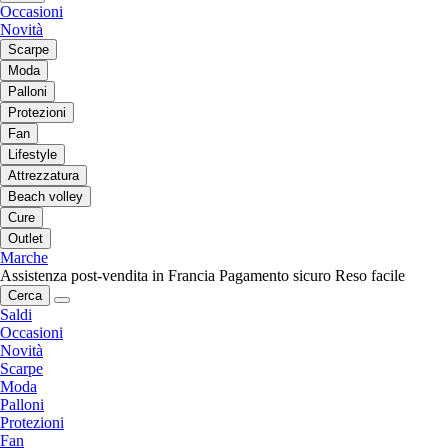
Occasioni
Novità
Scarpe
Moda
Palloni
Protezioni
Fan
Lifestyle
Attrezzatura
Beach volley
Cure
Outlet
Marche
Assistenza post-vendita in Francia
Pagamento sicuro
Reso facile
Cerca
Saldi
Occasioni
Novità
Scarpe
Moda
Palloni
Protezioni
Fan