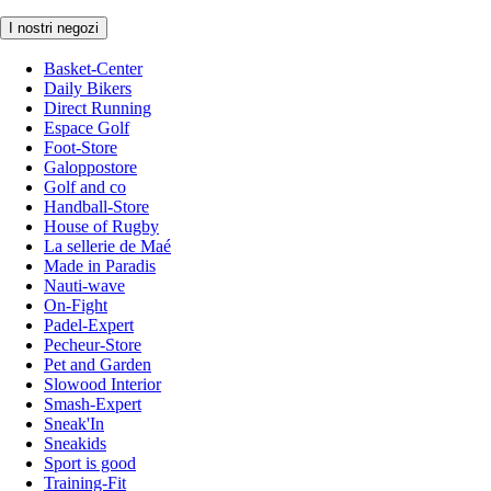
I nostri negozi
Basket-Center
Daily Bikers
Direct Running
Espace Golf
Foot-Store
Galoppostore
Golf and co
Handball-Store
House of Rugby
La sellerie de Maé
Made in Paradis
Nauti-wave
On-Fight
Padel-Expert
Pecheur-Store
Pet and Garden
Slowood Interior
Smash-Expert
Sneak'In
Sneakids
Sport is good
Training-Fit