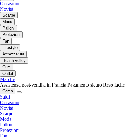
Occasioni
Novità
Scarpe
Moda
Palloni
Protezioni
Fan
Lifestyle
Attrezzatura
Beach volley
Cure
Outlet
Marche
Assistenza post-vendita in Francia
Pagamento sicuro
Reso facile
Cerca
Saldi
Occasioni
Novità
Scarpe
Moda
Palloni
Protezioni
Fan