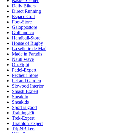
Basket-Center
Daily Bikers
Direct Running
Espace Golf
Foot-Store
Galoppostore
Golf and co
Handball-Store
House of Rugby
La sellerie de Maé
Made in Paradis
Nauti-wave
On-Fight
Padel-Expert
Pecheur-Store
Pet and Garden
Slowood Interior
Smash-Expert
Sneak'In
Sneakids
Sport is good
Training-Fit
Trek-Expert
Triathlon-Expert
TripNBikers