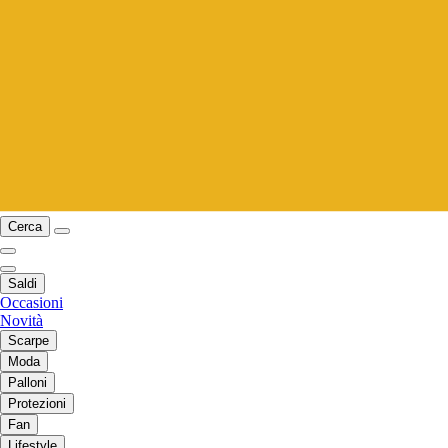
Cerca
Saldi
Occasioni
Novità
Scarpe
Moda
Palloni
Protezioni
Fan
Lifestyle