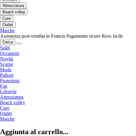
Attrezzatura
Beach volley
Cure
Outlet
Marche
Assistenza post-vendita in Francia
Pagamento sicuro
Reso facile
Cerca
Saldi
Occasioni
Novità
Scarpe
Moda
Palloni
Protezioni
Fan
Lifestyle
Attrezzatura
Beach volley
Cure
Outlet
Marche
Aggiunta al carrello...