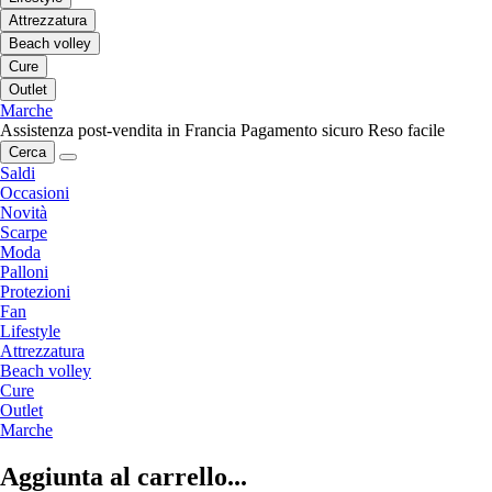
Attrezzatura
Beach volley
Cure
Outlet
Marche
Assistenza post-vendita in Francia
Pagamento sicuro
Reso facile
Cerca
Saldi
Occasioni
Novità
Scarpe
Moda
Palloni
Protezioni
Fan
Lifestyle
Attrezzatura
Beach volley
Cure
Outlet
Marche
Aggiunta al carrello...