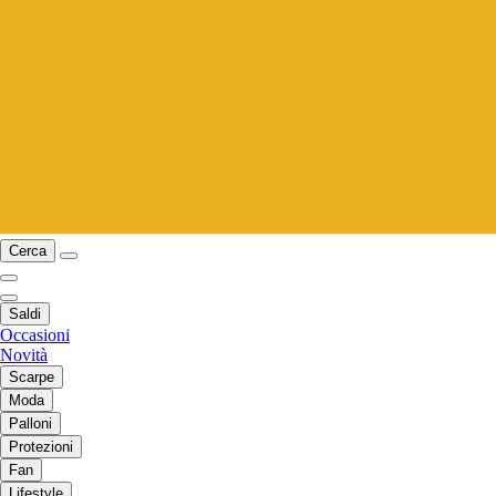
Cerca
Saldi
Occasioni
Novità
Scarpe
Moda
Palloni
Protezioni
Fan
Lifestyle