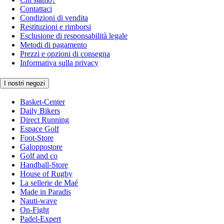
Contattaci
Condizioni di vendita
Restituzioni e rimborsi
Esclusione di responsabilità legale
Metodi di pagamento
Prezzi e opzioni di consegna
Informativa sulla privacy
I nostri negozi
Basket-Center
Daily Bikers
Direct Running
Espace Golf
Foot-Store
Galoppostore
Golf and co
Handball-Store
House of Rugby
La sellerie de Maé
Made in Paradis
Nauti-wave
On-Fight
Padel-Expert