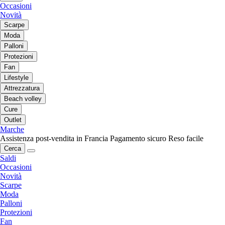
Occasioni
Novità
Scarpe
Moda
Palloni
Protezioni
Fan
Lifestyle
Attrezzatura
Beach volley
Cure
Outlet
Marche
Assistenza post-vendita in Francia
Pagamento sicuro
Reso facile
Cerca
Saldi
Occasioni
Novità
Scarpe
Moda
Palloni
Protezioni
Fan