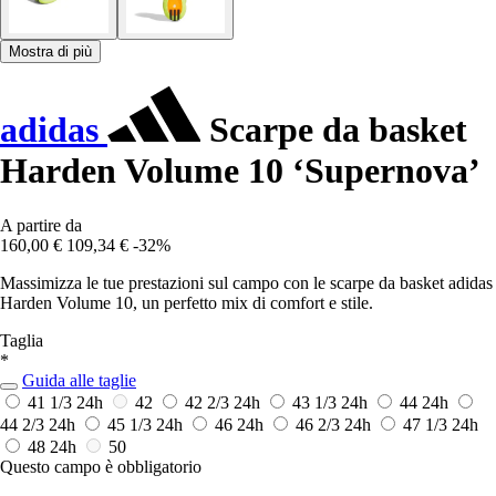
Mostra di più
adidas
Scarpe da basket
Harden Volume 10 ‘Supernova’
A partire da
160,00 €
109,34 €
-32%
Massimizza le tue prestazioni sul campo con le scarpe da basket adidas
Harden Volume 10, un perfetto mix di comfort e stile.
Taglia
*
Guida alle taglie
41 1/3
24h
42
42 2/3
24h
43 1/3
24h
44
24h
44 2/3
24h
45 1/3
24h
46
24h
46 2/3
24h
47 1/3
24h
48
24h
50
Questo campo è obbligatorio