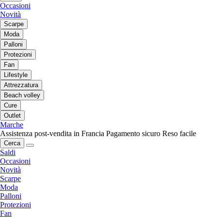
Occasioni
Novità
Scarpe
Moda
Palloni
Protezioni
Fan
Lifestyle
Attrezzatura
Beach volley
Cure
Outlet
Marche
Assistenza post-vendita in Francia
Pagamento sicuro
Reso facile
Cerca
Saldi
Occasioni
Novità
Scarpe
Moda
Palloni
Protezioni
Fan