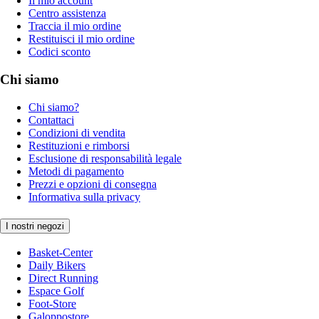
Il mio account
Centro assistenza
Traccia il mio ordine
Restituisci il mio ordine
Codici sconto
Chi siamo
Chi siamo?
Contattaci
Condizioni di vendita
Restituzioni e rimborsi
Esclusione di responsabilità legale
Metodi di pagamento
Prezzi e opzioni di consegna
Informativa sulla privacy
I nostri negozi
Basket-Center
Daily Bikers
Direct Running
Espace Golf
Foot-Store
Galoppostore