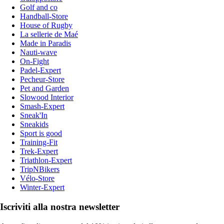
Golf and co
Handball-Store
House of Rugby
La sellerie de Maé
Made in Paradis
Nauti-wave
On-Fight
Padel-Expert
Pecheur-Store
Pet and Garden
Slowood Interior
Smash-Expert
Sneak'In
Sneakids
Sport is good
Training-Fit
Trek-Expert
Triathlon-Expert
TripNBikers
Vélo-Store
Winter-Expert
Iscriviti alla nostra newsletter