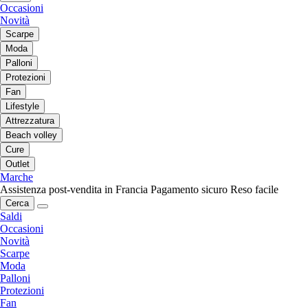
Occasioni
Novità
Scarpe
Moda
Palloni
Protezioni
Fan
Lifestyle
Attrezzatura
Beach volley
Cure
Outlet
Marche
Assistenza post-vendita in Francia
Pagamento sicuro
Reso facile
Cerca
Saldi
Occasioni
Novità
Scarpe
Moda
Palloni
Protezioni
Fan