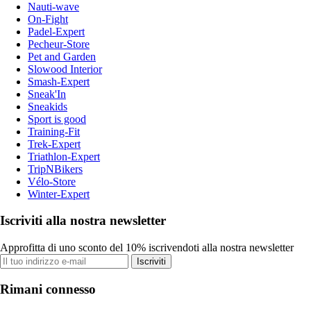
Nauti-wave
On-Fight
Padel-Expert
Pecheur-Store
Pet and Garden
Slowood Interior
Smash-Expert
Sneak'In
Sneakids
Sport is good
Training-Fit
Trek-Expert
Triathlon-Expert
TripNBikers
Vélo-Store
Winter-Expert
Iscriviti alla nostra newsletter
Approfitta di uno sconto del 10% iscrivendoti alla nostra newsletter
Iscriviti
Rimani connesso