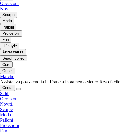
Occasioni
Novità
Scarpe
Moda
Palloni
Protezioni
Fan
Lifestyle
Attrezzatura
Beach volley
Cure
Outlet
Marche
Assistenza post-vendita in Francia
Pagamento sicuro
Reso facile
Cerca
Saldi
Occasioni
Novità
Scarpe
Moda
Palloni
Protezioni
Fan