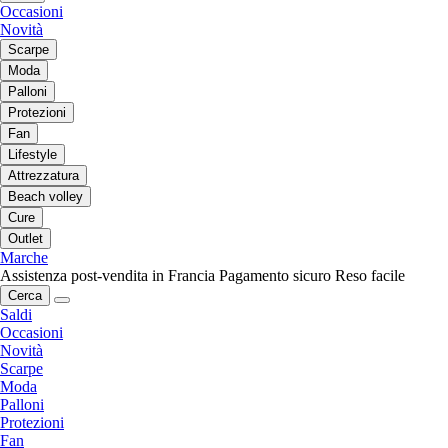
Occasioni
Novità
Scarpe
Moda
Palloni
Protezioni
Fan
Lifestyle
Attrezzatura
Beach volley
Cure
Outlet
Marche
Assistenza post-vendita in Francia
Pagamento sicuro
Reso facile
Cerca
Saldi
Occasioni
Novità
Scarpe
Moda
Palloni
Protezioni
Fan