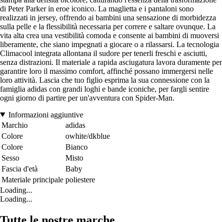
di Peter Parker in eroe iconico. La maglietta e i pantaloni sono
realizzati in jersey, offrendo ai bambini una sensazione di morbidezza
sulla pelle e la flessibilità necessaria per correre e saltare ovunque. La
vita alta crea una vestibilità comoda e consente ai bambini di muoversi
liberamente, che siano impegnati a giocare o a rilassarsi. La tecnologia
Climacool integrata allontana il sudore per tenerli freschi e asciutti,
senza distrazioni. Il materiale a rapida asciugatura lavora duramente per
garantire loro il massimo comfort, affinché possano immergersi nelle
loro attività. Lascia che tuo figlio esprima la sua connessione con la
famiglia adidas con grandi loghi e bande iconiche, per fargli sentire
ogni giorno di partire per un'avventura con Spider-Man.
Informazioni aggiuntive
Marchio
adidas
Colore
owhite/dkblue
Colore
Bianco
Sesso
Misto
Fascia d'età
Baby
Materiale principale
poliestere
Loading...
Loading...
Tutte le nostre marche