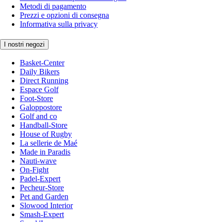
Metodi di pagamento
Prezzi e opzioni di consegna
Informativa sulla privacy
I nostri negozi
Basket-Center
Daily Bikers
Direct Running
Espace Golf
Foot-Store
Galoppostore
Golf and co
Handball-Store
House of Rugby
La sellerie de Maé
Made in Paradis
Nauti-wave
On-Fight
Padel-Expert
Pecheur-Store
Pet and Garden
Slowood Interior
Smash-Expert