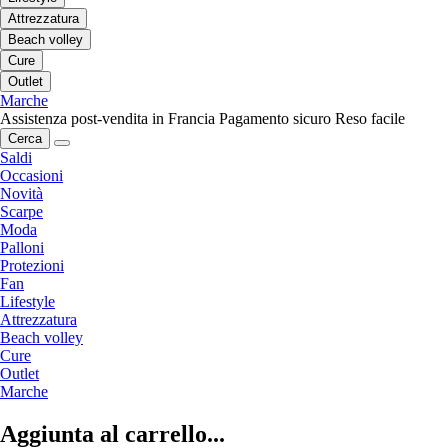
Attrezzatura
Beach volley
Cure
Outlet
Marche
Assistenza post-vendita in Francia
Pagamento sicuro
Reso facile
Cerca
Saldi
Occasioni
Novità
Scarpe
Moda
Palloni
Protezioni
Fan
Lifestyle
Attrezzatura
Beach volley
Cure
Outlet
Marche
Aggiunta al carrello...