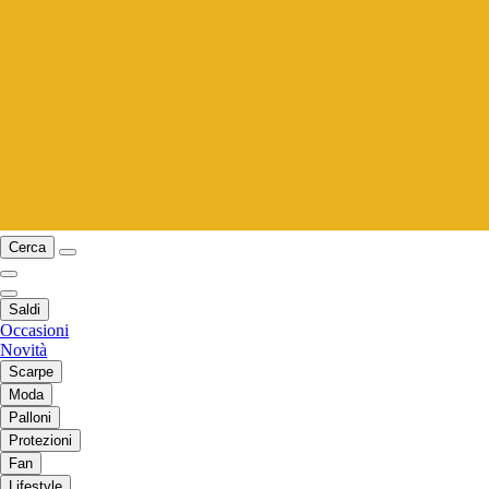
Cerca
Saldi
Occasioni
Novità
Scarpe
Moda
Palloni
Protezioni
Fan
Lifestyle