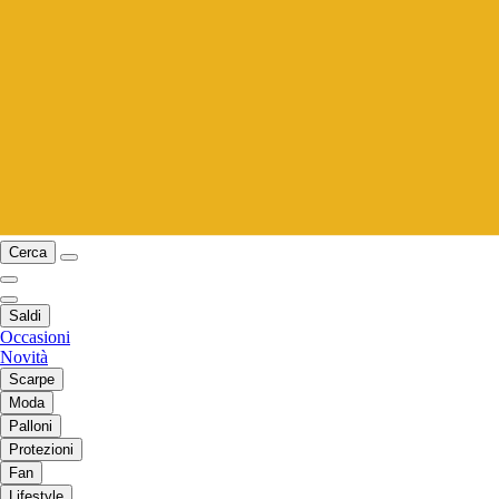
Cerca
Saldi
Occasioni
Novità
Scarpe
Moda
Palloni
Protezioni
Fan
Lifestyle