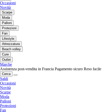
Occasioni
Novità
Scarpe
Moda
Palloni
Protezioni
Fan
Lifestyle
Attrezzatura
Beach volley
Cure
Outlet
Marche
Assistenza post-vendita in Francia
Pagamento sicuro
Reso facile
Cerca
Saldi
Occasioni
Novità
Scarpe
Moda
Palloni
Protezioni
Fan