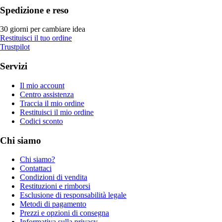
Spedizione e reso
30 giorni per cambiare idea
Restituisci il tuo ordine
Trustpilot
Servizi
Il mio account
Centro assistenza
Traccia il mio ordine
Restituisci il mio ordine
Codici sconto
Chi siamo
Chi siamo?
Contattaci
Condizioni di vendita
Restituzioni e rimborsi
Esclusione di responsabilità legale
Metodi di pagamento
Prezzi e opzioni di consegna
Informativa sulla privacy