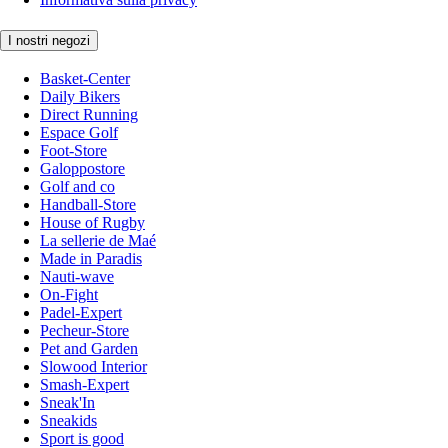
I nostri negozi
Basket-Center
Daily Bikers
Direct Running
Espace Golf
Foot-Store
Galoppostore
Golf and co
Handball-Store
House of Rugby
La sellerie de Maé
Made in Paradis
Nauti-wave
On-Fight
Padel-Expert
Pecheur-Store
Pet and Garden
Slowood Interior
Smash-Expert
Sneak'In
Sneakids
Sport is good