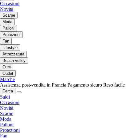
Occasioni
Novità
Scarpe
Moda
Palloni
Protezioni
Fan
Lifestyle
Attrezzatura
Beach volley
Cure
Outlet
Marche
Assistenza post-vendita in Francia
Pagamento sicuro
Reso facile
Cerca
Saldi
Occasioni
Novità
Scarpe
Moda
Palloni
Protezioni
Fan