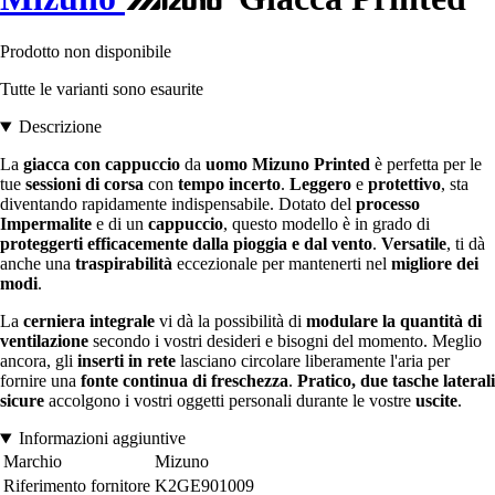
Prodotto non disponibile
Tutte le varianti sono esaurite
Descrizione
La
giacca con cappuccio
da
uomo
Mizuno Printed
è perfetta per le
tue
sessioni di corsa
con
tempo incerto
.
Leggero
e
protettivo
, sta
diventando rapidamente indispensabile. Dotato del
processo
Impermalite
e di un
cappuccio
, questo modello è in grado di
proteggerti efficacemente dalla pioggia e dal vento
.
Versatile
, ti dà
anche una
traspirabilità
eccezionale per mantenerti nel
migliore dei
modi
.
La
cerniera integrale
vi dà la possibilità di
modulare la quantità di
ventilazione
secondo i vostri desideri e bisogni del momento. Meglio
ancora, gli
inserti in rete
lasciano circolare liberamente l'aria per
fornire una
fonte continua di freschezza
.
Pratico,
due tasche laterali
sicure
accolgono i vostri oggetti personali durante le vostre
uscite
.
Informazioni aggiuntive
Marchio
Mizuno
Riferimento fornitore
K2GE901009