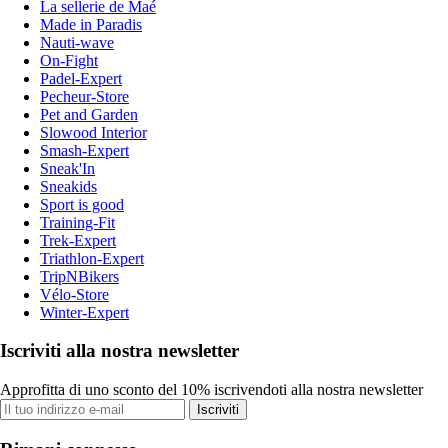
La sellerie de Maé
Made in Paradis
Nauti-wave
On-Fight
Padel-Expert
Pecheur-Store
Pet and Garden
Slowood Interior
Smash-Expert
Sneak'In
Sneakids
Sport is good
Training-Fit
Trek-Expert
Triathlon-Expert
TripNBikers
Vélo-Store
Winter-Expert
Iscriviti alla nostra newsletter
Approfitta di uno sconto del 10% iscrivendoti alla nostra newsletter
Iscriviti