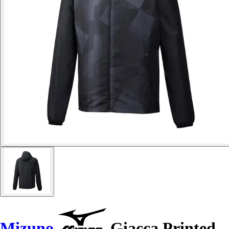
Mizuno
Giacca Printed