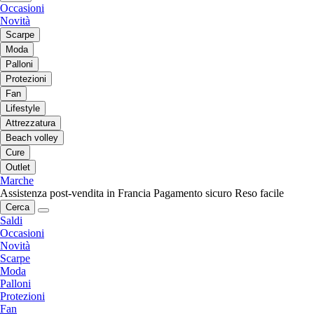
Occasioni
Novità
Scarpe
Moda
Palloni
Protezioni
Fan
Lifestyle
Attrezzatura
Beach volley
Cure
Outlet
Marche
Assistenza post-vendita in Francia
Pagamento sicuro
Reso facile
Cerca
Saldi
Occasioni
Novità
Scarpe
Moda
Palloni
Protezioni
Fan