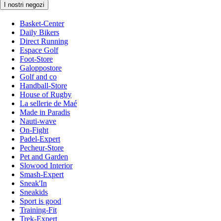
I nostri negozi
Basket-Center
Daily Bikers
Direct Running
Espace Golf
Foot-Store
Galoppostore
Golf and co
Handball-Store
House of Rugby
La sellerie de Maé
Made in Paradis
Nauti-wave
On-Fight
Padel-Expert
Pecheur-Store
Pet and Garden
Slowood Interior
Smash-Expert
Sneak'In
Sneakids
Sport is good
Training-Fit
Trek-Expert