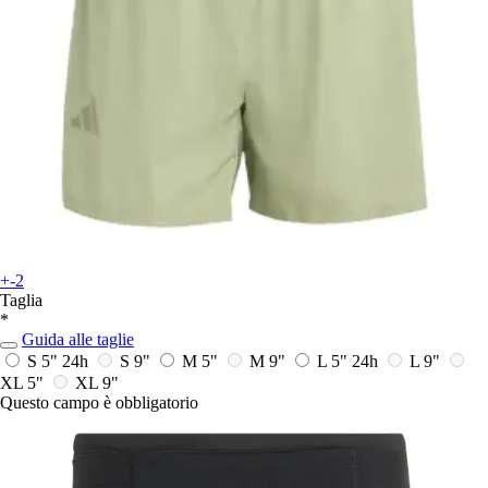
+-2
Taglia
*
Guida alle taglie
S 5"
24h
S 9"
M 5"
M 9"
L 5"
24h
L 9"
XL 5"
XL 9"
Questo campo è obbligatorio