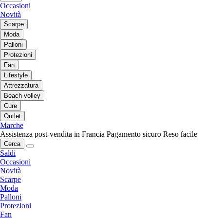
Occasioni
Novità
Scarpe
Moda
Palloni
Protezioni
Fan
Lifestyle
Attrezzatura
Beach volley
Cure
Outlet
Marche
Assistenza post-vendita in Francia
Pagamento sicuro
Reso facile
Cerca
Saldi
Occasioni
Novità
Scarpe
Moda
Palloni
Protezioni
Fan