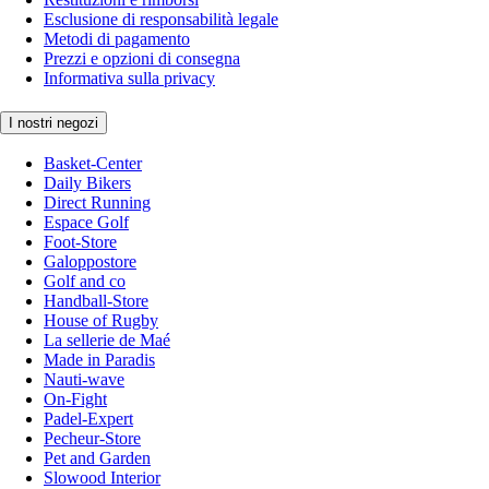
Esclusione di responsabilità legale
Metodi di pagamento
Prezzi e opzioni di consegna
Informativa sulla privacy
I nostri negozi
Basket-Center
Daily Bikers
Direct Running
Espace Golf
Foot-Store
Galoppostore
Golf and co
Handball-Store
House of Rugby
La sellerie de Maé
Made in Paradis
Nauti-wave
On-Fight
Padel-Expert
Pecheur-Store
Pet and Garden
Slowood Interior