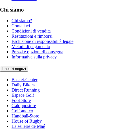
Chi siamo
Chi siamo?
Contattaci
Condizioni di vendita
Restituzioni e rimborsi
Esclusione di responsabilità legale
Metodi di pagamento
Prezzi e opzioni di consegna
Informativa sulla privacy
I nostri negozi
Basket-Center
Daily Bikers
Direct Running
Espace Golf
Foot-Store
Galoppostore
Golf and co
Handball-Store
House of Rugby
La sellerie de Maé