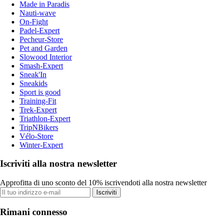
Made in Paradis
Nauti-wave
On-Fight
Padel-Expert
Pecheur-Store
Pet and Garden
Slowood Interior
Smash-Expert
Sneak'In
Sneakids
Sport is good
Training-Fit
Trek-Expert
Triathlon-Expert
TripNBikers
Vélo-Store
Winter-Expert
Iscriviti alla nostra newsletter
Approfitta di uno sconto del 10% iscrivendoti alla nostra newsletter
Iscriviti
Rimani connesso