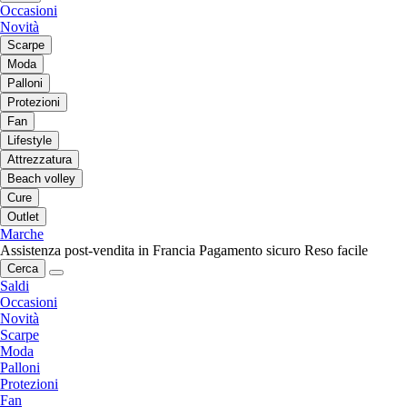
Occasioni
Novità
Scarpe
Moda
Palloni
Protezioni
Fan
Lifestyle
Attrezzatura
Beach volley
Cure
Outlet
Marche
Assistenza post-vendita in Francia
Pagamento sicuro
Reso facile
Cerca
Saldi
Occasioni
Novità
Scarpe
Moda
Palloni
Protezioni
Fan