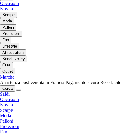
Occasioni
Novità
Scarpe
Moda
Palloni
Protezioni
Fan
Lifestyle
Attrezzatura
Beach volley
Cure
Outlet
Marche
Assistenza post-vendita in Francia
Pagamento sicuro
Reso facile
Cerca
Saldi
Occasioni
Novità
Scarpe
Moda
Palloni
Protezioni
Fan