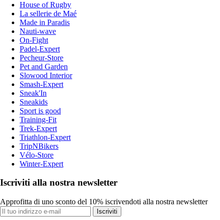
House of Rugby
La sellerie de Maé
Made in Paradis
Nauti-wave
On-Fight
Padel-Expert
Pecheur-Store
Pet and Garden
Slowood Interior
Smash-Expert
Sneak'In
Sneakids
Sport is good
Training-Fit
Trek-Expert
Triathlon-Expert
TripNBikers
Vélo-Store
Winter-Expert
Iscriviti alla nostra newsletter
Approfitta di uno sconto del 10% iscrivendoti alla nostra newsletter
Iscriviti