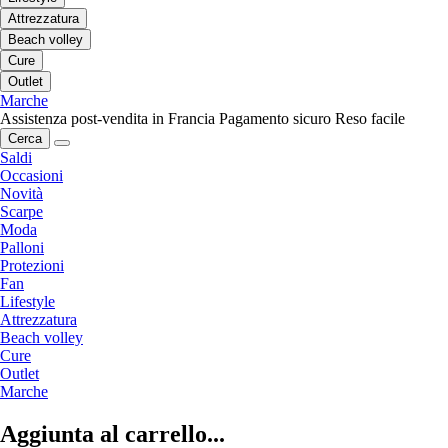
Attrezzatura
Beach volley
Cure
Outlet
Marche
Assistenza post-vendita in Francia
Pagamento sicuro
Reso facile
Cerca
Saldi
Occasioni
Novità
Scarpe
Moda
Palloni
Protezioni
Fan
Lifestyle
Attrezzatura
Beach volley
Cure
Outlet
Marche
Aggiunta al carrello...