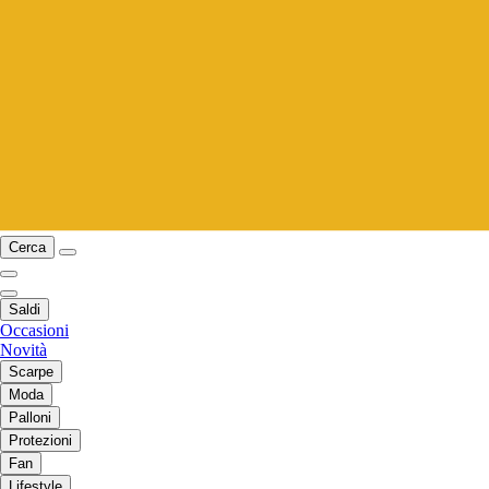
Cerca
Saldi
Occasioni
Novità
Scarpe
Moda
Palloni
Protezioni
Fan
Lifestyle