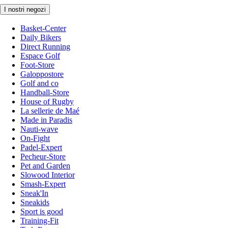
I nostri negozi
Basket-Center
Daily Bikers
Direct Running
Espace Golf
Foot-Store
Galoppostore
Golf and co
Handball-Store
House of Rugby
La sellerie de Maé
Made in Paradis
Nauti-wave
On-Fight
Padel-Expert
Pecheur-Store
Pet and Garden
Slowood Interior
Smash-Expert
Sneak'In
Sneakids
Sport is good
Training-Fit