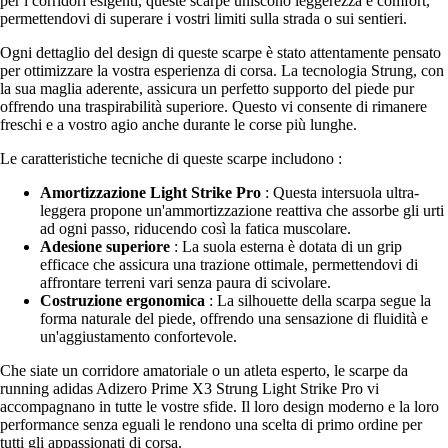
per i corridori esigenti, queste scarpe uniscono leggerezza e comfort,
permettendovi di superare i vostri limiti sulla strada o sui sentieri.
Ogni dettaglio del design di queste scarpe è stato attentamente pensato
per ottimizzare la vostra esperienza di corsa. La tecnologia Strung, con
la sua maglia aderente, assicura un perfetto supporto del piede pur
offrendo una traspirabilità superiore. Questo vi consente di rimanere
freschi e a vostro agio anche durante le corse più lunghe.
Le caratteristiche tecniche di queste scarpe includono :
Amortizzazione Light Strike Pro
: Questa intersuola ultra-
leggera propone un'ammortizzazione reattiva che assorbe gli urti
ad ogni passo, riducendo così la fatica muscolare.
Adesione superiore
: La suola esterna è dotata di un grip
efficace che assicura una trazione ottimale, permettendovi di
affrontare terreni vari senza paura di scivolare.
Costruzione ergonomica
: La silhouette della scarpa segue la
forma naturale del piede, offrendo una sensazione di fluidità e
un'aggiustamento confortevole.
Che siate un corridore amatoriale o un atleta esperto, le scarpe da
running adidas Adizero Prime X3 Strung Light Strike Pro vi
accompagnano in tutte le vostre sfide. Il loro design moderno e la loro
performance senza eguali le rendono una scelta di primo ordine per
tutti gli appassionati di corsa.