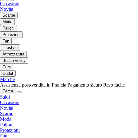
Occasioni
Novità
Scarpe
Moda
Palloni
Protezioni
Fan
Lifestyle
Attrezzatura
Beach volley
Cure
Outlet
Marche
Assistenza post-vendita in Francia
Pagamento sicuro
Reso facile
Cerca
Saldi
Occasioni
Novità
Scarpe
Moda
Palloni
Protezioni
Fan