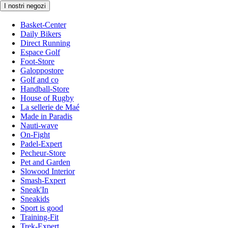
I nostri negozi
Basket-Center
Daily Bikers
Direct Running
Espace Golf
Foot-Store
Galoppostore
Golf and co
Handball-Store
House of Rugby
La sellerie de Maé
Made in Paradis
Nauti-wave
On-Fight
Padel-Expert
Pecheur-Store
Pet and Garden
Slowood Interior
Smash-Expert
Sneak'In
Sneakids
Sport is good
Training-Fit
Trek-Expert