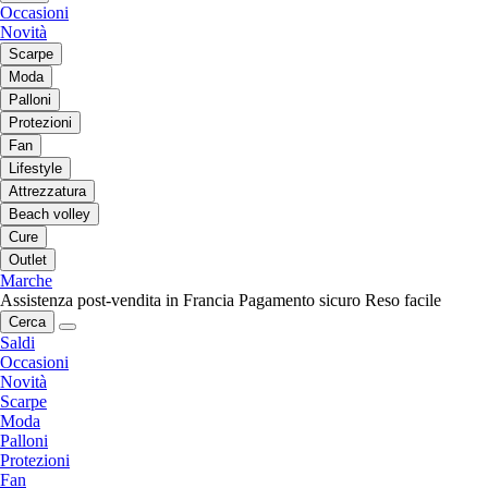
Occasioni
Novità
Scarpe
Moda
Palloni
Protezioni
Fan
Lifestyle
Attrezzatura
Beach volley
Cure
Outlet
Marche
Assistenza post-vendita in Francia
Pagamento sicuro
Reso facile
Cerca
Saldi
Occasioni
Novità
Scarpe
Moda
Palloni
Protezioni
Fan