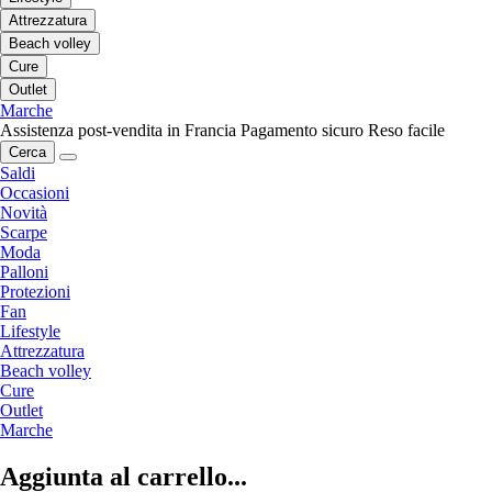
Attrezzatura
Beach volley
Cure
Outlet
Marche
Assistenza post-vendita in Francia
Pagamento sicuro
Reso facile
Cerca
Saldi
Occasioni
Novità
Scarpe
Moda
Palloni
Protezioni
Fan
Lifestyle
Attrezzatura
Beach volley
Cure
Outlet
Marche
Aggiunta al carrello...