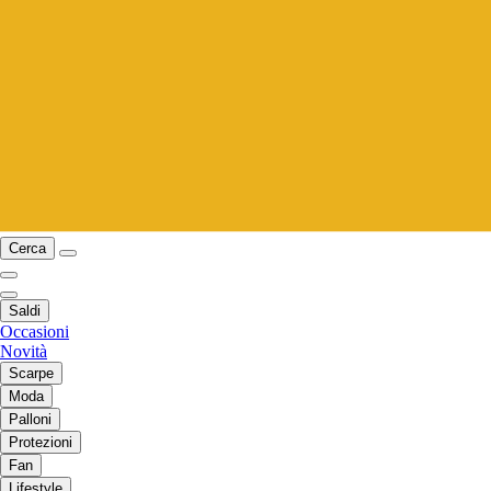
Cerca
Saldi
Occasioni
Novità
Scarpe
Moda
Palloni
Protezioni
Fan
Lifestyle