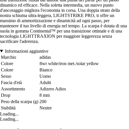
dinamico ed efficace. Nella soletta intermedia, un nuovo punto
d'ancoraggio migliora l'economia in corsa. Una doppia strato della
nostra schiuma ultra-leggera, LIGHTSTRIKE PRO, ti offre un
massimo di ammortizzazione e dinamicità ad ogni passo, per
mantenere il tuo livello di energia nel tempo. La scarpa è dotata di una
suola in gomma Continental™ per una transizione ottimale e di una
tecnologia LIGHTTRAXION per maggiore leggerezza senza
sacrificare l'aderenza.
Informazioni aggiuntive
Marchio
adidas
Colore
ftwr white/iron met./solar yellow
Colore
Bianco
Sesso
Uomo
Fascia d'età
Adulti
Assortimento
Adizero Adios
Drop
8 mm
Peso della scarpa (g)
200
Stabilità
Neutre
Loading...
Loading...