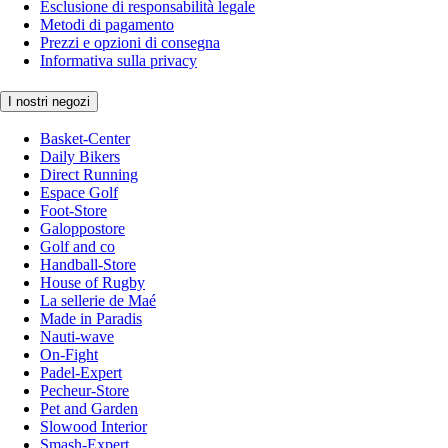
Esclusione di responsabilità legale
Metodi di pagamento
Prezzi e opzioni di consegna
Informativa sulla privacy
I nostri negozi
Basket-Center
Daily Bikers
Direct Running
Espace Golf
Foot-Store
Galoppostore
Golf and co
Handball-Store
House of Rugby
La sellerie de Maé
Made in Paradis
Nauti-wave
On-Fight
Padel-Expert
Pecheur-Store
Pet and Garden
Slowood Interior
Smash-Expert