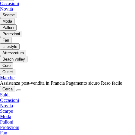
Occasioni
Novità
Scarpe
Moda
Palloni
Protezioni
Fan
Lifestyle
Attrezzatura
Beach volley
Cure
Outlet
Marche
Assistenza post-vendita in Francia
Pagamento sicuro
Reso facile
Cerca
Saldi
Occasioni
Novità
Scarpe
Moda
Palloni
Protezioni
Fan