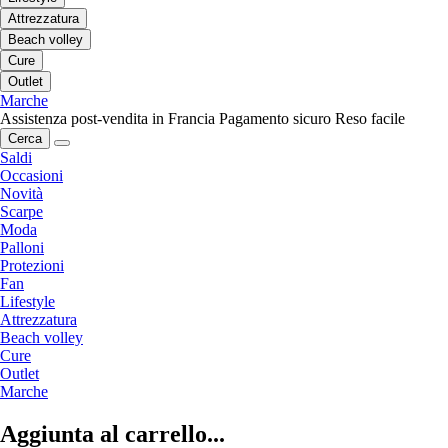
Attrezzatura
Beach volley
Cure
Outlet
Marche
Assistenza post-vendita in Francia
Pagamento sicuro
Reso facile
Cerca
Saldi
Occasioni
Novità
Scarpe
Moda
Palloni
Protezioni
Fan
Lifestyle
Attrezzatura
Beach volley
Cure
Outlet
Marche
Aggiunta al carrello...