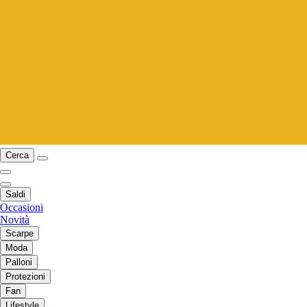
Cerca
Saldi
Occasioni
Novità
Scarpe
Moda
Palloni
Protezioni
Fan
Lifestyle