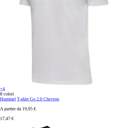
+4
8 colori
Hummel
T-shirt Go 2.0 Chevron
A partire da
19,95 €
17,47 €