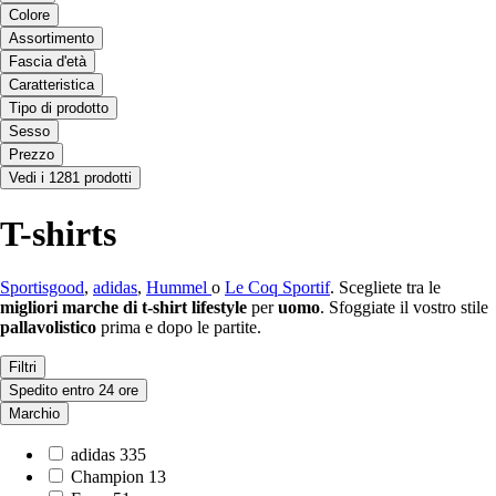
Colore
Assortimento
Fascia d'età
Caratteristica
Tipo di prodotto
Sesso
Prezzo
Vedi i 1281 prodotti
T-shirts
Sportisgood
,
adidas
,
Hummel
o
Le Coq Sportif
. Scegliete tra le
migliori marche di
t-shirt lifestyle
per
uomo
. Sfoggiate il vostro stile
pallavolistico
prima e dopo le partite.
Filtri
Spedito entro 24 ore
Marchio
adidas
335
Champion
13