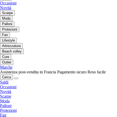
Occasioni
Novità
Scarpe
Moda
Palloni
Protezioni
Fan
Lifestyle
Attrezzatura
Beach volley
Cure
Outlet
Marche
Assistenza post-vendita in Francia
Pagamento sicuro
Reso facile
Cerca
Saldi
Occasioni
Novità
Scarpe
Moda
Palloni
Protezioni
Fan