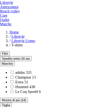
Lifestyle
Attrezzatura
Beach volley
Cure
Outlet
Marche
Home
/
Lifestyle
/
Lifestyle Uomo
/
T-shirts
Filtri
Spedito entro 24 ore
Marchio
adidas
335
Champion
13
Errea
51
Hummel
438
Le Coq Sportif
6
Mostra di più
(14)
Taglia