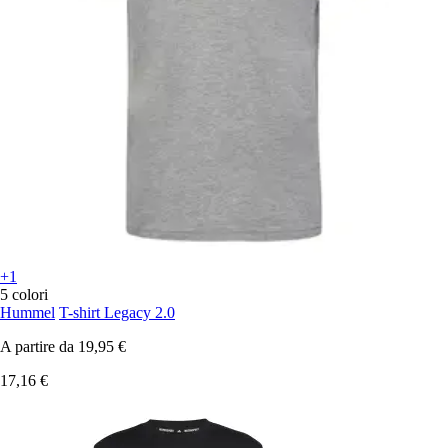
+1
5 colori
Hummel
T-shirt Legacy 2.0
A partire da
19,95 €
17,16 €