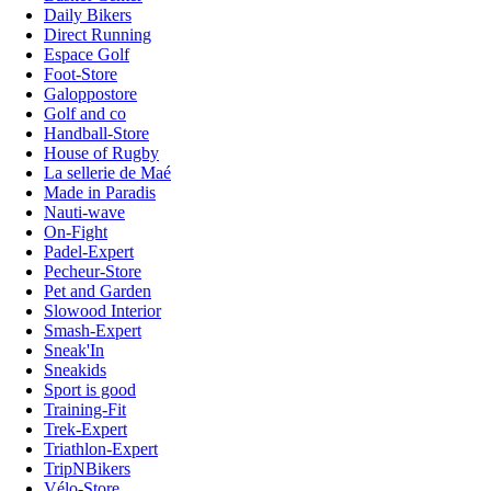
Daily Bikers
Direct Running
Espace Golf
Foot-Store
Galoppostore
Golf and co
Handball-Store
House of Rugby
La sellerie de Maé
Made in Paradis
Nauti-wave
On-Fight
Padel-Expert
Pecheur-Store
Pet and Garden
Slowood Interior
Smash-Expert
Sneak'In
Sneakids
Sport is good
Training-Fit
Trek-Expert
Triathlon-Expert
TripNBikers
Vélo-Store