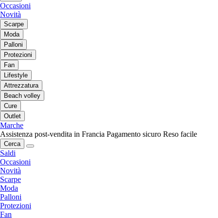
Occasioni
Novità
Scarpe
Moda
Palloni
Protezioni
Fan
Lifestyle
Attrezzatura
Beach volley
Cure
Outlet
Marche
Assistenza post-vendita in Francia
Pagamento sicuro
Reso facile
Cerca
Saldi
Occasioni
Novità
Scarpe
Moda
Palloni
Protezioni
Fan