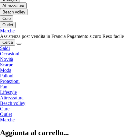
Attrezzatura
Beach volley
Cure
Outlet
Marche
Assistenza post-vendita in Francia
Pagamento sicuro
Reso facile
Cerca
Saldi
Occasioni
Novità
Scarpe
Moda
Palloni
Protezioni
Fan
Lifestyle
Attrezzatura
Beach volley
Cure
Outlet
Marche
Aggiunta al carrello...