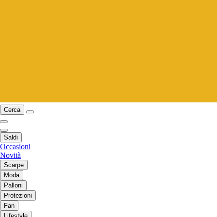
Cerca
Saldi
Occasioni
Novità
Scarpe
Moda
Palloni
Protezioni
Fan
Lifestyle