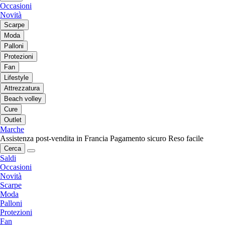
Occasioni
Novità
Scarpe
Moda
Palloni
Protezioni
Fan
Lifestyle
Attrezzatura
Beach volley
Cure
Outlet
Marche
Assistenza post-vendita in Francia
Pagamento sicuro
Reso facile
Cerca
Saldi
Occasioni
Novità
Scarpe
Moda
Palloni
Protezioni
Fan