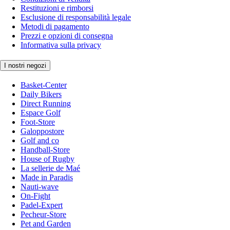
Restituzioni e rimborsi
Esclusione di responsabilità legale
Metodi di pagamento
Prezzi e opzioni di consegna
Informativa sulla privacy
I nostri negozi
Basket-Center
Daily Bikers
Direct Running
Espace Golf
Foot-Store
Galoppostore
Golf and co
Handball-Store
House of Rugby
La sellerie de Maé
Made in Paradis
Nauti-wave
On-Fight
Padel-Expert
Pecheur-Store
Pet and Garden