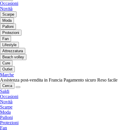
Occasioni
Novità
Scarpe
Moda
Palloni
Protezioni
Fan
Lifestyle
Attrezzatura
Beach volley
Cure
Outlet
Marche
Assistenza post-vendita in Francia
Pagamento sicuro
Reso facile
Cerca
Saldi
Occasioni
Novità
Scarpe
Moda
Palloni
Protezioni
Fan