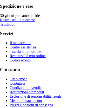
Spedizione e reso
30 giorni per cambiare idea
Restituisci il tuo ordine
Trustpilot
Servizi
Il mio account
Centro assistenza
Traccia il mio ordine
Restituisci il mio ordine
Codici sconto
Chi siamo
Chi siamo?
Contattaci
Condizioni di vendita
Restituzioni e rimborsi
Esclusione di responsabilità legale
Metodi di pagamento
Prezzi e opzioni di consegna