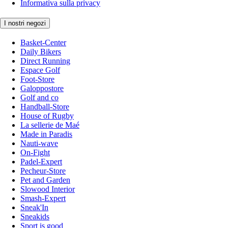
Informativa sulla privacy
I nostri negozi
Basket-Center
Daily Bikers
Direct Running
Espace Golf
Foot-Store
Galoppostore
Golf and co
Handball-Store
House of Rugby
La sellerie de Maé
Made in Paradis
Nauti-wave
On-Fight
Padel-Expert
Pecheur-Store
Pet and Garden
Slowood Interior
Smash-Expert
Sneak'In
Sneakids
Sport is good