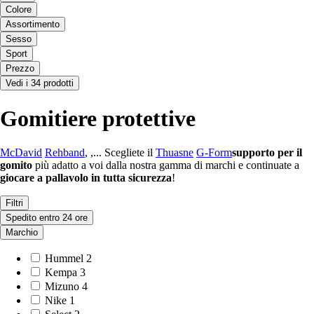
Colore
Assortimento
Sesso
Sport
Prezzo
Vedi i 34 prodotti
Gomitiere protettive
McDavid
Rehband
, ,... Scegliete il
Thuasne
G-Form
supporto per il
gomito
più adatto a voi dalla nostra gamma di marchi e continuate a
giocare
a pallavolo
in tutta sicurezza
!
Filtri
Spedito entro 24 ore
Marchio
Hummel
2
Kempa
3
Mizuno
4
Nike
1