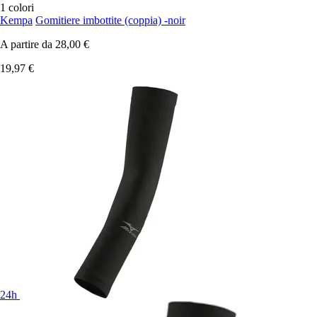
1 colori
Kempa
Gomitiere imbottite (coppia) -noir
A partire da
28,00 €
19,97 €
24h