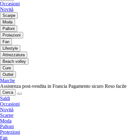
Occasioni
Novità
Scarpe
Moda
Palloni
Protezioni
Fan
Lifestyle
Attrezzatura
Beach volley
Cure
Outlet
Marche
Assistenza post-vendita in Francia
Pagamento sicuro
Reso facile
Cerca
Saldi
Occasioni
Novità
Scarpe
Moda
Palloni
Protezioni
Fan