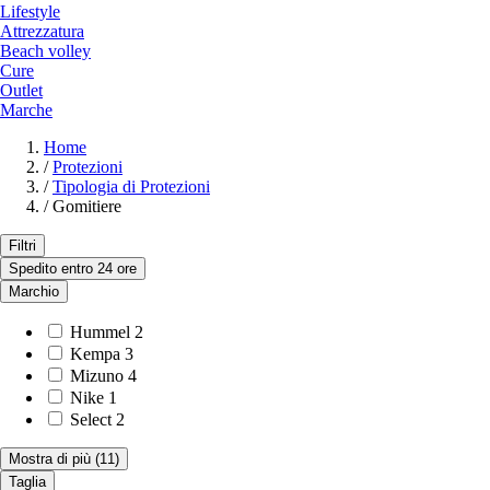
Lifestyle
Attrezzatura
Beach volley
Cure
Outlet
Marche
Home
/
Protezioni
/
Tipologia di Protezioni
/
Gomitiere
Filtri
Spedito entro 24 ore
Marchio
Hummel
2
Kempa
3
Mizuno
4
Nike
1
Select
2
Mostra di più
(11)
Taglia