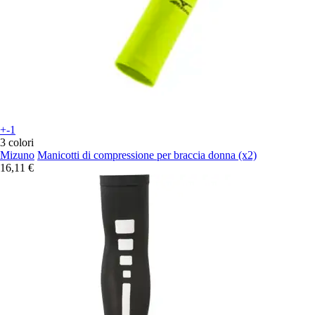
+-1
3 colori
Mizuno
Manicotti di compressione per braccia donna (x2)
16,11 €