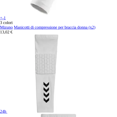
+-1
3 colori
Mizuno
Manicotti di compressione per braccia donna (x2)
13,02 €
24h