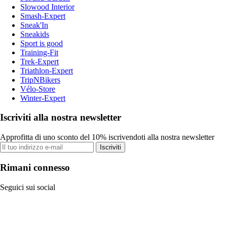
Slowood Interior
Smash-Expert
Sneak'In
Sneakids
Sport is good
Training-Fit
Trek-Expert
Triathlon-Expert
TripNBikers
Vélo-Store
Winter-Expert
Iscriviti alla nostra newsletter
Approfitta di uno sconto del 10% iscrivendoti alla nostra newsletter
Iscriviti
Rimani connesso
Seguici sui social