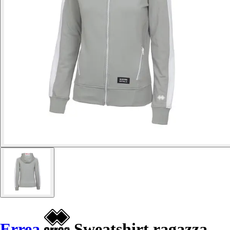
Errea
Sweatshirt ragazza