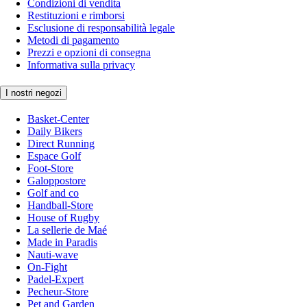
Condizioni di vendita
Restituzioni e rimborsi
Esclusione di responsabilità legale
Metodi di pagamento
Prezzi e opzioni di consegna
Informativa sulla privacy
I nostri negozi
Basket-Center
Daily Bikers
Direct Running
Espace Golf
Foot-Store
Galoppostore
Golf and co
Handball-Store
House of Rugby
La sellerie de Maé
Made in Paradis
Nauti-wave
On-Fight
Padel-Expert
Pecheur-Store
Pet and Garden