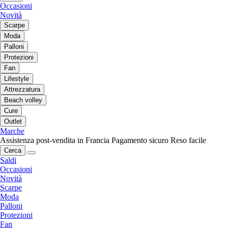
Occasioni
Novità
Scarpe
Moda
Palloni
Protezioni
Fan
Lifestyle
Attrezzatura
Beach volley
Cure
Outlet
Marche
Assistenza post-vendita in Francia
Pagamento sicuro
Reso facile
Cerca
Saldi
Occasioni
Novità
Scarpe
Moda
Palloni
Protezioni
Fan